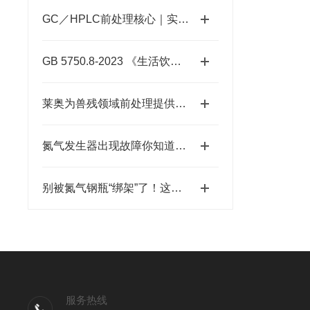
GC／HPLC前处理核心｜实验室氮吹仪原理、应用与选型指南
GB 5750.8-2023 《生活饮用水标准检验方法》中全氟化合物残留测定解决方案
莱奥为兽残领域前处理提供全流程解决方案 液相色谱-串联质谱法
氮气发生器出现故障你知道怎么解决吗
别被氮气钢瓶“绑架”了！这才是固相萃取降本增效的正确姿势
服务热线