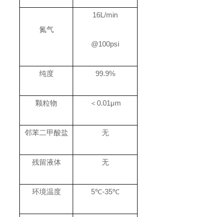
16L/min
氮气
@100psi
纯度
99.9%
颗粒物
＜0.01μm
邻苯二甲酸盐
无
残留液体
无
环境温度
5℃-35℃