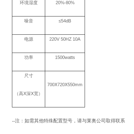
环境湿度
20%-80%
噪音
≤54dB
电源
220V 50HZ 10A
功率
1500watts
尺寸
700
Ⅹ720Ⅹ550mm
（高Ⅹ深Ⅹ宽）
--注：如需其他特殊配置型号，请与莱奥公司取得联系