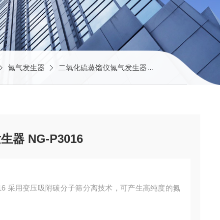
氮气发生器
二氧化硫蒸馏仪氮气发生器
二氧化硫蒸馏仪用氮
 NG-P3016
016 采用变压吸附碳分子筛分离技术，可产生高纯度的氮